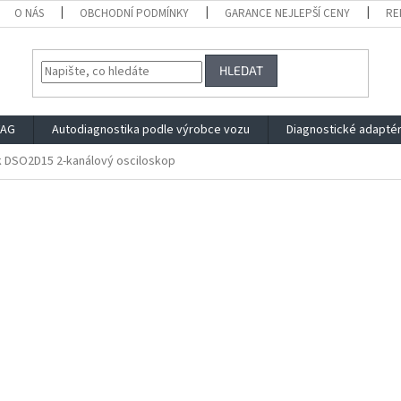
O NÁS
OBCHODNÍ PODMÍNKY
GARANCE NEJLEPŠÍ CENY
RE
HLEDAT
VAG
Autodiagnostika podle výrobce vozu
Diagnostické adapté
 DSO2D15 2-kanálový osciloskop