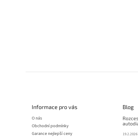
Z
á
p
a
t
Informace pro vás
Blog
í
O nás
Rozces
autodi
Obchodní podmínky
Garance nejlepší ceny
19.2.2026