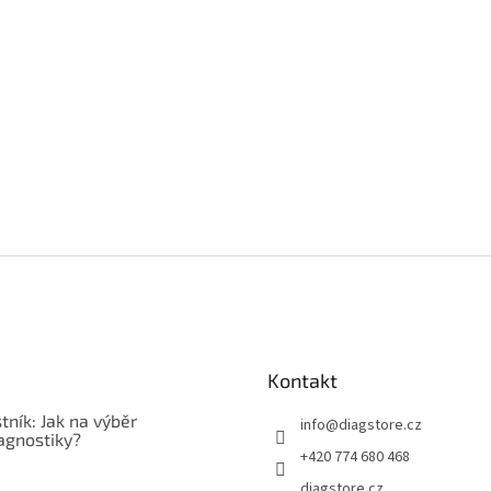
Kontakt
tník: Jak na výběr
info
@
diagstore.cz
agnostiky?
+420 774 680 468
diagstore.cz