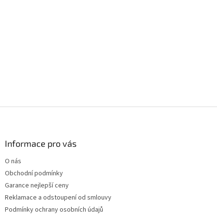
Z
á
p
a
Informace pro vás
t
O nás
í
Obchodní podmínky
Garance nejlepší ceny
Reklamace a odstoupení od smlouvy
Podmínky ochrany osobních údajů