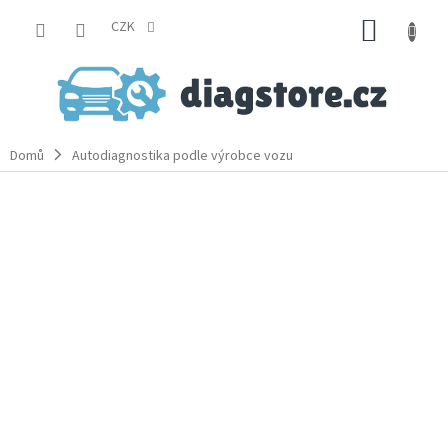
Přejít
NÁKUP
na
CZK
obsah
KOŠÍK
Domů
Autodiagnostika podle výrobce vozu