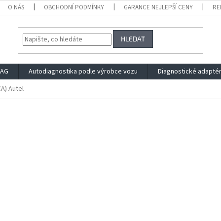
O NÁS
OBCHODNÍ PODMÍNKY
GARANCE NEJLEPŠÍ CENY
RE
HLEDAT
VAG
Autodiagnostika podle výrobce vozu
Diagnostické adapté
A) Autel