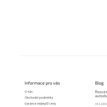
Z
á
p
a
t
Informace pro vás
Blog
í
O nás
Rozces
autodi
Obchodní podmínky
Garance nejlepší ceny
19.2.2026