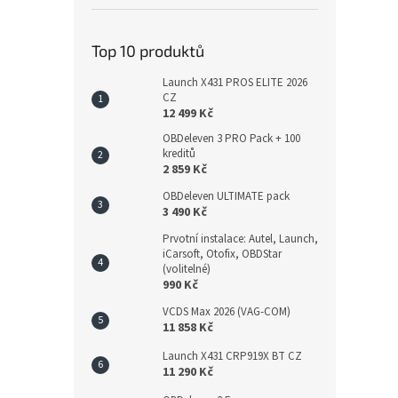
Top 10 produktů
Launch X431 PROS ELITE 2026
CZ
12 499 Kč
OBDeleven 3 PRO Pack + 100
kreditů
2 859 Kč
OBDeleven ULTIMATE pack
3 490 Kč
Prvotní instalace: Autel, Launch,
iCarsoft, Otofix, OBDStar
(volitelné)
990 Kč
VCDS Max 2026 (VAG-COM)
11 858 Kč
Launch X431 CRP919X BT CZ
11 290 Kč