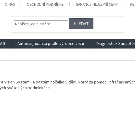
O NÁS
OBCHODNÍ PODMÍNKY
GARANCE NEJLEPŠÍ CENY
RE
HLEDAT
VAG
Autodiagnostika podle výrobce vozu
Diagnostické adapté
ht Vision System) je systém nočního vidění, který za pomoci infračervený
ých světelných podmínkách.