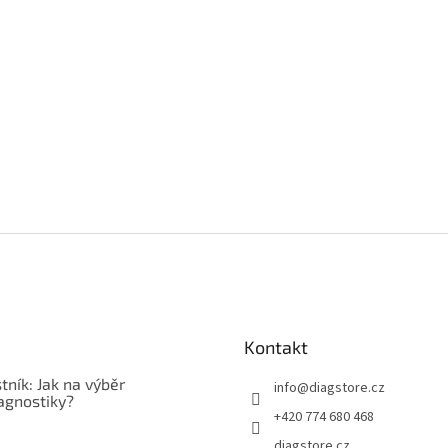
Kontakt
tník: Jak na výběr
info
@
diagstore.cz
agnostiky?
+420 774 680 468
diagstore.cz