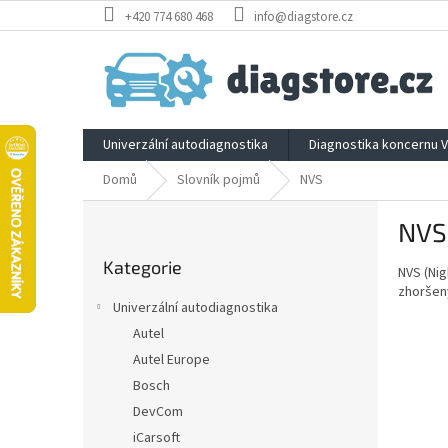
Přejít
+420 774 680 468
info@diagstore.cz
na
obsah
Univerzální autodiagnostika
Diagnostika koncernu 
Domů
Slovník pojmů
NVS
P
NVS
o
Přeskočit
s
Kategorie
kategorie
NVS (Nig
t
zhoršen
r
Univerzální autodiagnostika
a
Autel
n
Autel Europe
n
í
Bosch
p
DevCom
a
iCarsoft