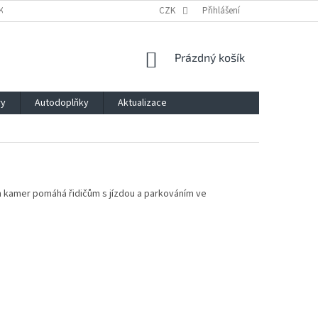
KLAMACE A ODSTOUPENÍ OD SMLOUVY
CZK
PODMÍNKY OCHRANY OSOBNÍCH Ú
Přihlášení
NÁKUPNÍ
Prázdný košík
KOŠÍK
ry
Autodoplňky
Aktualizace
ch kamer pomáhá řidičům s jízdou a parkováním ve