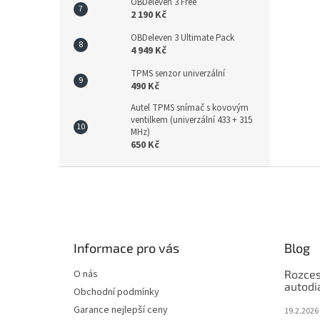
OBDeleven 3 Free
2 190 Kč
OBDeleven 3 Ultimate Pack
4 949 Kč
TPMS senzor univerzální
490 Kč
Autel TPMS snímač s kovovým
ventilkem (univerzální 433 + 315
MHz)
650 Kč
Z
á
p
a
t
Informace pro vás
Blog
í
O nás
Rozces
autodi
Obchodní podmínky
Garance nejlepší ceny
19.2.2026