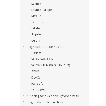
n
Launch
e
Launch Europe
l
MaxiEcu
OBDStar
Otofix
Topdon
OBD-II
Diagnostika koncernu VAG
Carista
VCDS (VAG-COM)
VCPSYSTEM (VAG CAN PRO)
SPVG
DevCom
iCarsoft
OBDeleven
Autodiagnostika podle výrobce vozu
Diagnostika nákladních vozů