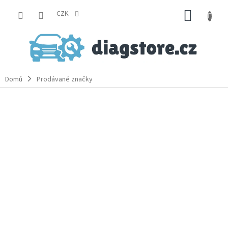
Přejít
NÁKUP
na
CZK
obsah
KOŠÍK
Domů
Prodávané značky