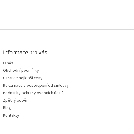
Z
á
p
a
Informace pro vás
t
O nás
í
Obchodní podmínky
Garance nejlepší ceny
Reklamace a odstoupení od smlouvy
Podmínky ochrany osobních údajů
Zpětný odběr
Blog
Kontakty