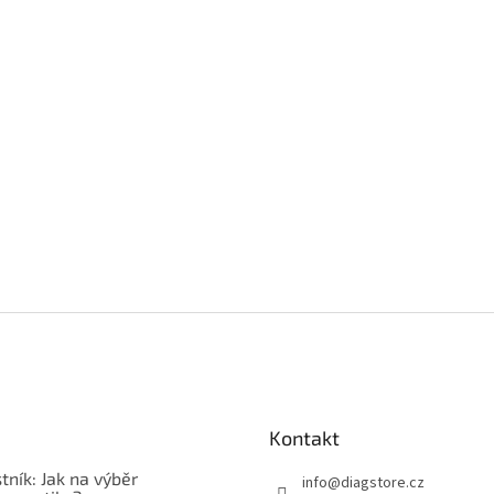
Kontakt
tník: Jak na výběr
info
@
diagstore.cz