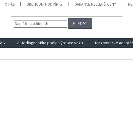
O NÁS
OBCHODNÍ PODMÍNKY
GARANCE NEJLEPŠÍ CENY
RE
HLEDAT
VAG
Autodiagnostika podle výrobce vozu
Diagnostické adapté