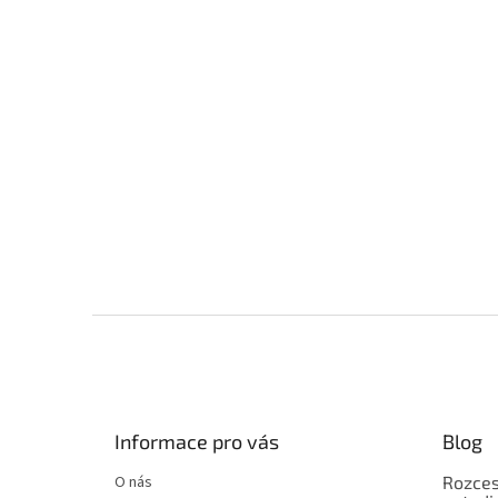
Z
á
p
a
t
Informace pro vás
Blog
í
O nás
Rozces