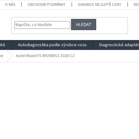
O NÁS
OBCHODNÍ PODMÍNKY
GARANCE NEJLEPŠÍ CENY
RE
HLEDAT
VAG
Autodiagnostika podle výrobce vozu
Diagnostické adapté
pe
Autel MaxiSYS MS908S3 2026 CZ