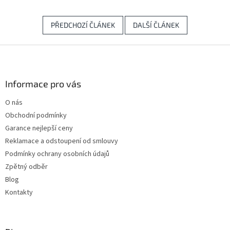
PŘEDCHOZÍ ČLÁNEK
DALŠÍ ČLÁNEK
Z
á
p
a
Informace pro vás
t
O nás
í
Obchodní podmínky
Garance nejlepší ceny
Reklamace a odstoupení od smlouvy
Podmínky ochrany osobních údajů
Zpětný odběr
Blog
Kontakty