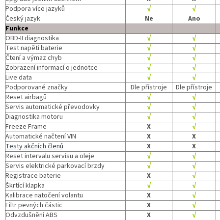
Podpora více jazyků
√
√
Český jazyk
Ne
Ano
Funkce
OBD-II diagnostika
√
√
Test napětí baterie
√
√
Čtení a výmaz chyb
√
√
Zobrazení informací o jednotce
√
√
Live data
√
√
Podporované značky
Dle přístroje
Dle přístroje
Reset airbagů
√
√
Servis automatické převodovky
√
√
Diagnostika motoru
√
√
Freeze Frame
X
√
Automatické načtení VIN
X
X
Testy akčních členů
X
X
Reset intervalu servisu a oleje
√
√
Servis elektrické parkovací brzdy
√
√
Registrace baterie
X
√
Škrtící klapka
√
√
Kalibrace natočení volantu
X
√
Filtr pevných částic
X
√
Odvzdušnění ABS
X
√