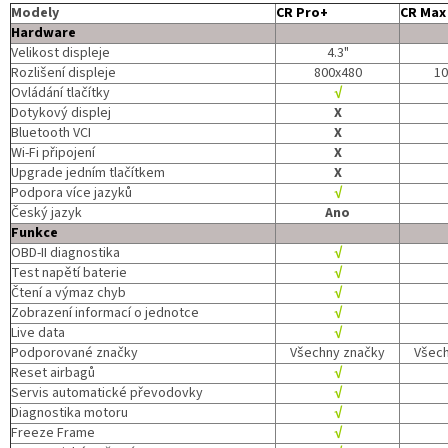
Modely
CR Pro+
CR Max
Hardware
Velikost displeje
4.3"
Rozlišení displeje
800x480
10
Ovládání tlačítky
√
Dotykový displej
X
Bluetooth VCI
X
Wi-Fi připojení
X
Upgrade jedním tlačítkem
X
Podpora více jazyků
√
Český jazyk
Ano
Funkce
OBD-II diagnostika
√
Test napětí baterie
√
Čtení a výmaz chyb
√
Zobrazení informací o jednotce
√
Live data
√
Podporované značky
Všechny značky
Všech
Reset airbagů
√
Servis automatické převodovky
√
Diagnostika motoru
√
Freeze Frame
√