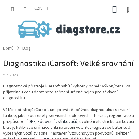
Přejít
NÁKUP
na
CZK
obsah
KOŠÍK
Domů
Blog
Diagnostika iCarsoft: Velké srovnání
8.6.2023
Diagnostické přístroje iCarsoft nabízí výborný poměr výkon/cena. Za
přijatelnou cenu dostanete zařízení určené nejen pro základní
diagnostiku.
Většina přístrojů iCarsoft umí provádět běžnou diagnostiku i servisní
funkce, jako jsou resety servisních a olejových intervalů, regenerace a
přizpůsobení
DPF
,
kódování vstřikovačů
, uvolnění elektrické parkovací
brzdy, kalibrace snímače úhlu natočení volantu, registrace baterie. U
vybraných vozů zvládne i nastavení vzduchových podvozků, seřízení