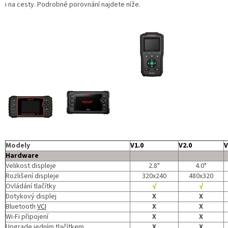
i na cesty. Podrobné porovnání najdete níže.
Modely
V1.0
V2.0
V
Hardware
Velikost displeje
2.8"
4.0"
Rozlišení displeje
320x240
480x320
Ovládání tlačítky
√
√
Dotykový displej
X
X
Bluetooth
VCI
X
X
Wi-Fi připojení
X
X
Upgrade jedním tlačítkem
X
X