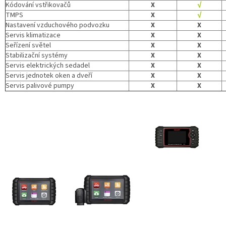
Kódování vstřikovačů
X
√
TMPS
X
√
Nastavení vzduchového podvozku
X
X
Servis klimatizace
X
X
Seřízení světel
X
X
Stabilizační systémy
X
X
Servis elektrických sedadel
X
X
Servis jednotek oken a dveří
X
X
Servis palivové pumpy
X
X