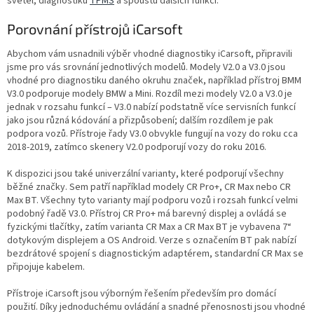
světel, diagnostiku
TPMS
a spoustu dalších funkcí.
Porovnání přístrojů iCarsoft
Abychom vám usnadnili výběr vhodné diagnostiky iCarsoft, připravili
jsme pro vás srovnání jednotlivých modelů. Modely V2.0 a V3.0 jsou
vhodné pro diagnostiku daného okruhu značek, například přístroj BMM
V3.0 podporuje modely BMW a Mini. Rozdíl mezi modely V2.0 a V3.0 je
jednak v rozsahu funkcí – V3.0 nabízí podstatně více servisních funkcí
jako jsou různá kódování a přizpůsobení; dalším rozdílem je pak
podpora vozů. Přístroje řady V3.0 obvykle fungují na vozy do roku cca
2018-2019, zatímco skenery V2.0 podporují vozy do roku 2016.
K dispozici jsou také univerzální varianty, které podporují všechny
běžné značky. Sem patří například modely CR Pro+, CR Max nebo CR
Max BT. Všechny tyto varianty mají podporu vozů i rozsah funkcí velmi
podobný řadě V3.0. Přístroj CR Pro+ má barevný displej a ovládá se
fyzickými tlačítky, zatím varianta CR Max a CR Max BT je vybavena 7“
dotykovým displejem a OS Android. Verze s označením BT pak nabízí
bezdrátové spojení s diagnostickým adaptérem, standardní CR Max se
připojuje kabelem.
Přístroje iCarsoft jsou výborným řešením především pro domácí
použití. Díky jednoduchému ovládání a snadné přenosnosti jsou vhodné