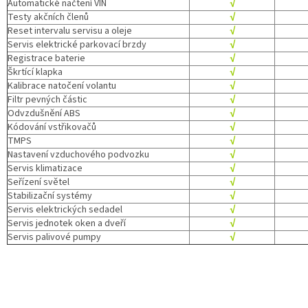
Automatické načtení VIN
√
Testy akčních členů
√
Reset intervalu servisu a oleje
√
Servis elektrické parkovací brzdy
√
Registrace baterie
√
Škrtící klapka
√
Kalibrace natočení volantu
√
Filtr pevných částic
√
Odvzdušnění ABS
√
Kódování vstřikovačů
√
TMPS
√
Nastavení vzduchového podvozku
√
Servis klimatizace
√
Seřízení světel
√
Stabilizační systémy
√
Servis elektrických sedadel
√
Servis jednotek oken a dveří
√
Servis palivové pumpy
√