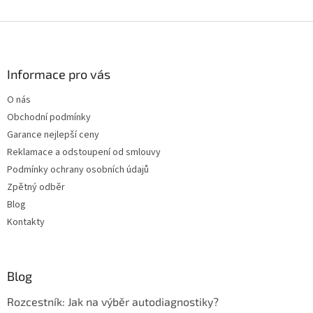
Z
á
p
a
Informace pro vás
t
O nás
í
Obchodní podmínky
Garance nejlepší ceny
Reklamace a odstoupení od smlouvy
Podmínky ochrany osobních údajů
Zpětný odběr
Blog
Kontakty
Blog
Rozcestník: Jak na výběr autodiagnostiky?