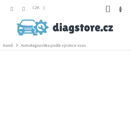
Přejít
NÁKUP
na
CZK
obsah
KOŠÍK
Domů
Autodiagnostika podle výrobce vozu