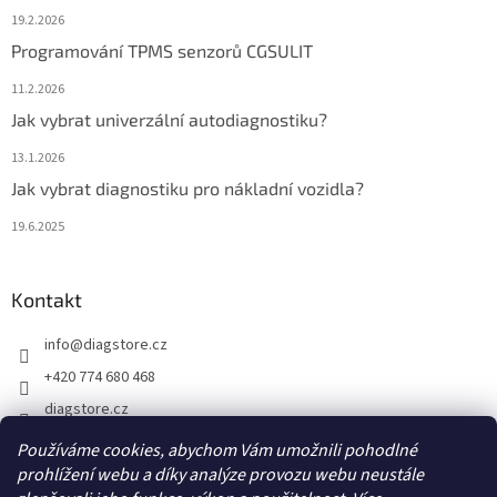
19.2.2026
Programování TPMS senzorů CGSULIT
11.2.2026
Jak vybrat univerzální autodiagnostiku?
13.1.2026
Jak vybrat diagnostiku pro nákladní vozidla?
19.6.2025
Kontakt
info
@
diagstore.cz
+420 774 680 468
diagstore.cz
diagstorecz
Používáme cookies, abychom Vám umožnili pohodlné
diagstore
prohlížení webu a díky analýze provozu webu neustále