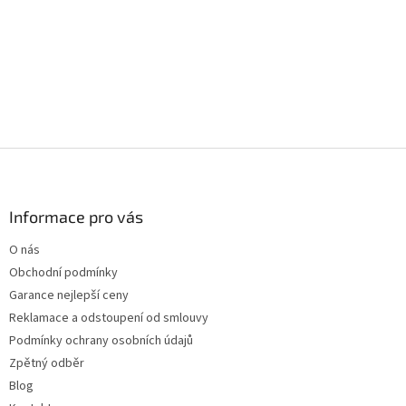
Z
á
p
a
Informace pro vás
t
O nás
í
Obchodní podmínky
Garance nejlepší ceny
Reklamace a odstoupení od smlouvy
Podmínky ochrany osobních údajů
Zpětný odběr
Blog