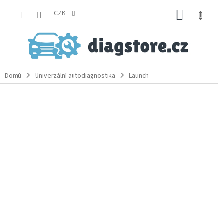
Přejít
NÁKUP
na
CZK
obsah
KOŠÍK
Domů
Univerzální autodiagnostika
Launch