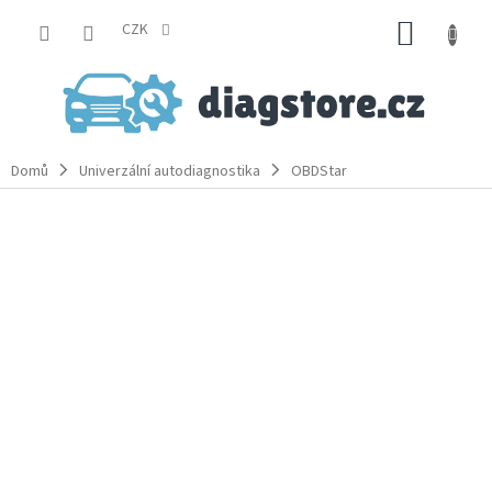
Přejít
NÁKUP
na
CZK
obsah
KOŠÍK
Domů
Univerzální autodiagnostika
OBDStar