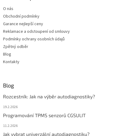
t
O nás
í
Obchodní podmínky
Garance nejlepší ceny
Reklamace a odstoupení od smlouvy
Podmínky ochrany osobních údajů
Zpětný odběr
Blog
Kontakty
Blog
Rozcestník: Jak na výběr autodiagnostiky?
19.2.2026
Programování TPMS senzorů CGSULIT
11.2.2026
Jak vybrat univerzální autodiagnostiku?