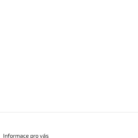
Z
á
p
a
Informace pro vás