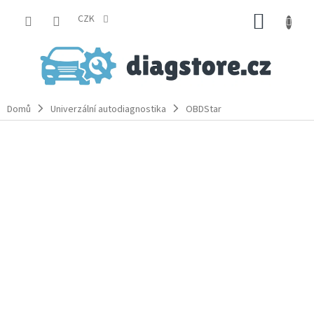
Přejít
NÁKUP
na
CZK
obsah
KOŠÍK
Domů
Univerzální autodiagnostika
OBDStar