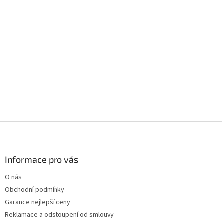
Z
á
p
a
Informace pro vás
t
O nás
í
Obchodní podmínky
Garance nejlepší ceny
Reklamace a odstoupení od smlouvy