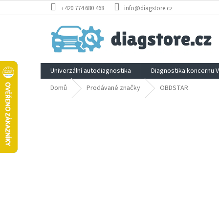
Přejít
+420 774 680 468
info@diagstore.cz
na
obsah
Univerzální autodiagnostika
Diagnostika koncernu 
Domů
Prodávané značky
OBDSTAR