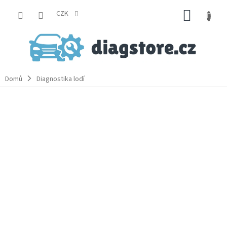
Přejít
NÁKUP
na
CZK
obsah
KOŠÍK
Domů
Diagnostika lodí