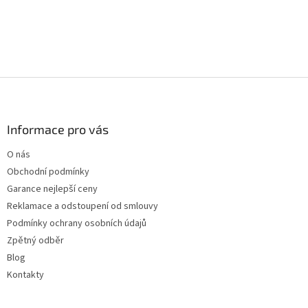
Z
á
p
a
Informace pro vás
t
O nás
í
Obchodní podmínky
Garance nejlepší ceny
Reklamace a odstoupení od smlouvy
Podmínky ochrany osobních údajů
Zpětný odběr
Blog
Kontakty