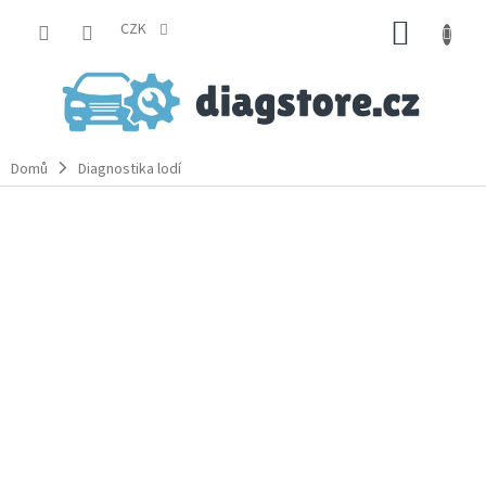
Přejít
NÁKUP
na
CZK
obsah
KOŠÍK
Domů
Diagnostika lodí