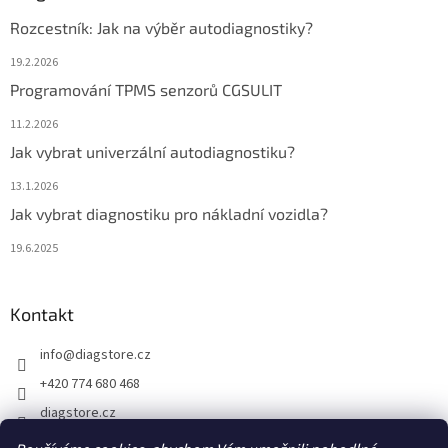
Rozcestník: Jak na výběr autodiagnostiky?
19.2.2026
Programování TPMS senzorů CGSULIT
11.2.2026
Jak vybrat univerzální autodiagnostiku?
13.1.2026
Jak vybrat diagnostiku pro nákladní vozidla?
19.6.2025
Kontakt
info
@
diagstore.cz
+420 774 680 468
diagstore.cz
diagstorecz