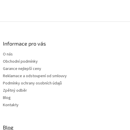
Z
á
p
a
Informace pro vás
t
O nás
í
Obchodní podmínky
Garance nejlepší ceny
Reklamace a odstoupení od smlouvy
Podmínky ochrany osobních údajů
Zpětný odběr
Blog
Kontakty
Blog