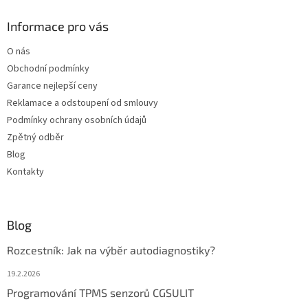
p
a
Informace pro vás
t
O nás
í
Obchodní podmínky
Garance nejlepší ceny
Reklamace a odstoupení od smlouvy
Podmínky ochrany osobních údajů
Zpětný odběr
Blog
Kontakty
Blog
Rozcestník: Jak na výběr autodiagnostiky?
19.2.2026
Programování TPMS senzorů CGSULIT