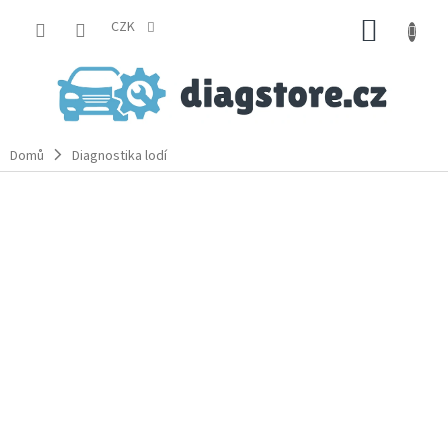
Přejít
NÁKUP
na
CZK
obsah
KOŠÍK
Domů
Diagnostika lodí