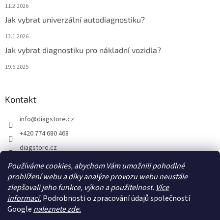
11.2.2026
Jak vybrat univerzální autodiagnostiku?
13.1.2026
Jak vybrat diagnostiku pro nákladní vozidla?
19.6.2025
Kontakt
info
@
diagstore.cz
+420 774 680 468
diagstore.cz
diagstorecz
Používáme cookies, abychom Vám umožnili pohodlné
prohlížení webu a díky analýze provozu webu neustále
diagstore
zlepšovali jeho funkce, výkon a použitelnost.
Více
@diagstorecz
informací.
Podrobnosti o zpracování údajů společností
Google
naleznete zde.