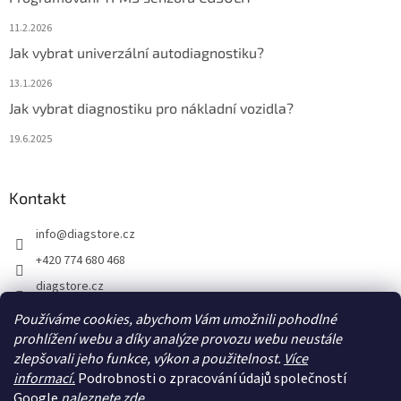
11.2.2026
Jak vybrat univerzální autodiagnostiku?
13.1.2026
Jak vybrat diagnostiku pro nákladní vozidla?
19.6.2025
Kontakt
info
@
diagstore.cz
+420 774 680 468
diagstore.cz
diagstorecz
Používáme cookies, abychom Vám umožnili pohodlné
prohlížení webu a díky analýze provozu webu neustále
diagstore
zlepšovali jeho funkce, výkon a použitelnost.
Více
@diagstorecz
informací.
Podrobnosti o zpracování údajů společností
Google
naleznete zde.