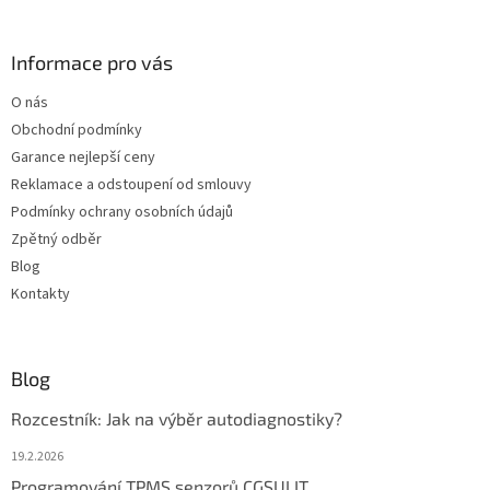
á
p
a
Informace pro vás
t
O nás
í
Obchodní podmínky
Garance nejlepší ceny
Reklamace a odstoupení od smlouvy
Podmínky ochrany osobních údajů
Zpětný odběr
Blog
Kontakty
Blog
Rozcestník: Jak na výběr autodiagnostiky?
19.2.2026
Programování TPMS senzorů CGSULIT