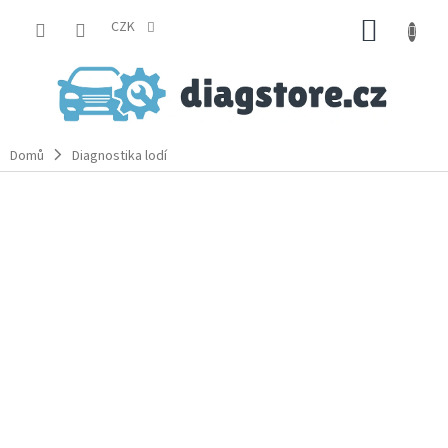
Přejít
NÁKUP
na
CZK
obsah
KOŠÍK
Domů
Diagnostika lodí