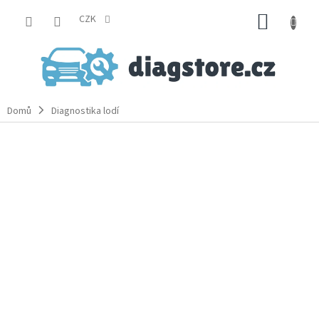
Přejít
NÁKUP
na
CZK
obsah
KOŠÍK
Domů
Diagnostika lodí