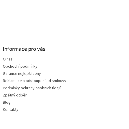
Z
á
p
a
Informace pro vás
t
O nás
í
Obchodní podmínky
Garance nejlepší ceny
Reklamace a odstoupení od smlouvy
Podmínky ochrany osobních údajů
Zpětný odběr
Blog
Kontakty