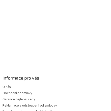
Z
á
p
a
Informace pro vás
t
O nás
í
Obchodní podmínky
Garance nejlepší ceny
Reklamace a odstoupení od smlouvy