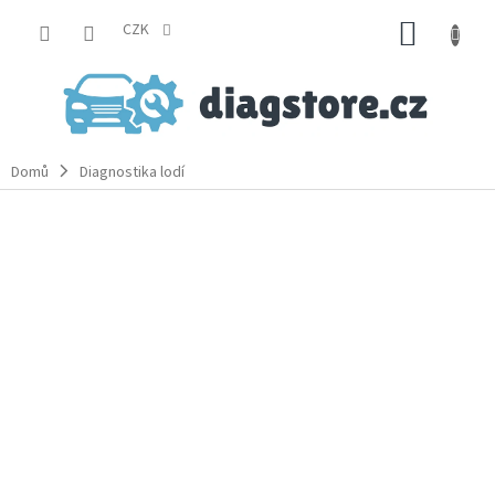
Přejít
NÁKUP
na
CZK
obsah
KOŠÍK
Domů
Diagnostika lodí