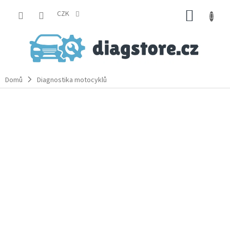
Přejít
NÁKUP
na
CZK
obsah
KOŠÍK
Domů
Diagnostika motocyklů