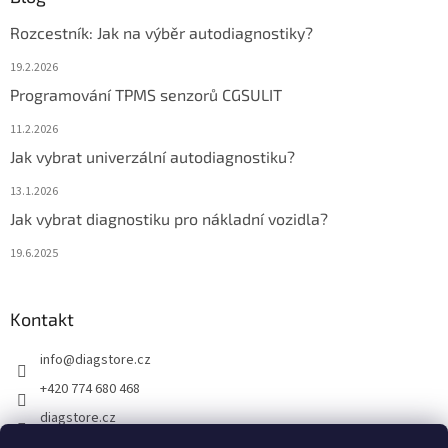
Rozcestník: Jak na výběr autodiagnostiky?
19.2.2026
Programování TPMS senzorů CGSULIT
11.2.2026
Jak vybrat univerzální autodiagnostiku?
13.1.2026
Jak vybrat diagnostiku pro nákladní vozidla?
19.6.2025
Kontakt
info
@
diagstore.cz
+420 774 680 468
diagstore.cz
diagstorecz