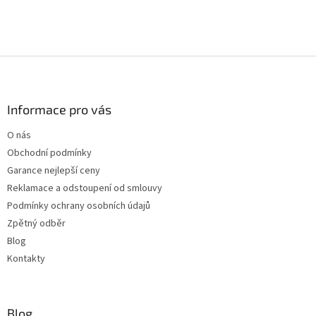
Z
á
p
a
Informace pro vás
t
O nás
í
Obchodní podmínky
Garance nejlepší ceny
Reklamace a odstoupení od smlouvy
Podmínky ochrany osobních údajů
Zpětný odběr
Blog
Kontakty
Blog