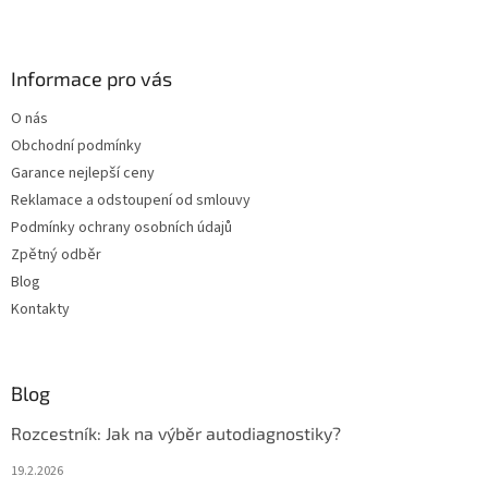
Z
á
p
a
Informace pro vás
t
O nás
í
Obchodní podmínky
Garance nejlepší ceny
Reklamace a odstoupení od smlouvy
Podmínky ochrany osobních údajů
Zpětný odběr
Blog
Kontakty
Blog
Rozcestník: Jak na výběr autodiagnostiky?
19.2.2026