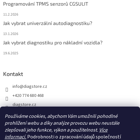
Programování TPMS senzorů CGSULIT
11.2.2026
Jak vybrat univerzální autodiagnostiku?
13.1.2026
Jak vybrat diagnostiku pro nákladní vozidla?
19.6.2025
Kontakt
info
@
diagstore.cz
+420 774 680 468
diagstore.cz
diagstorecz
Používáme cookies, abychom Vám umožnili pohodlné
diagstore
prohlížení webu a díky analýze provozu webu neustále
zlepšovali jeho funkce, výkon a použitelnost.
Více
@diagstorecz
informací.
Podrobnosti o zpracování údajů společností