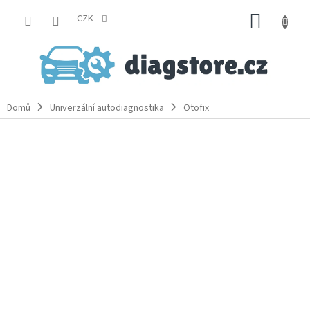
Přejít
NÁKUP
na
CZK
obsah
KOŠÍK
Domů
Univerzální autodiagnostika
Otofix