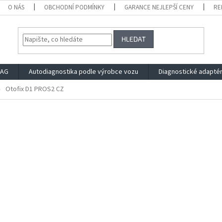
O NÁS
OBCHODNÍ PODMÍNKY
GARANCE NEJLEPŠÍ CENY
RE
HLEDAT
VAG
Autodiagnostika podle výrobce vozu
Diagnostické adapté
Otofix D1 PROS2 CZ