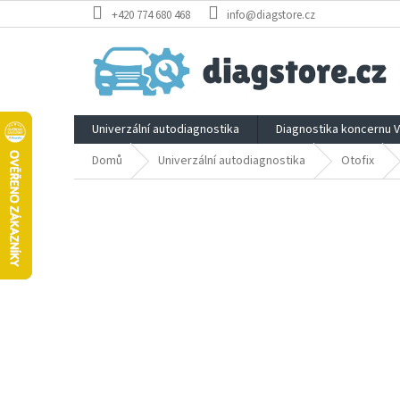
Přejít
+420 774 680 468
info@diagstore.cz
na
obsah
Univerzální autodiagnostika
Diagnostika koncernu 
Domů
Univerzální autodiagnostika
Otofix