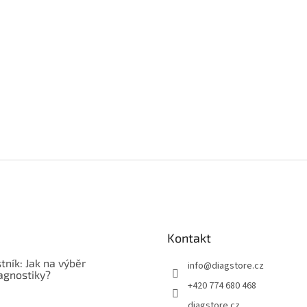
Kontakt
tník: Jak na výběr
info
@
diagstore.cz
agnostiky?
+420 774 680 468
diagstore.cz