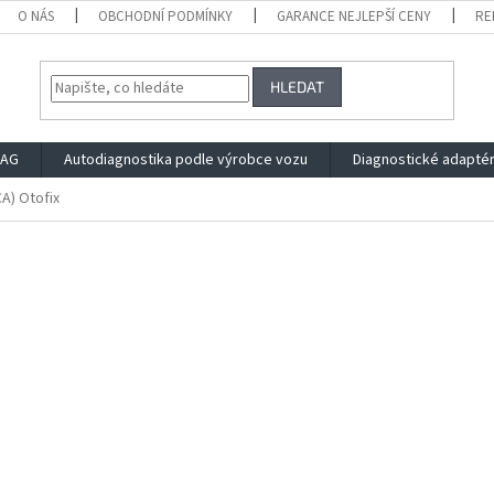
O NÁS
OBCHODNÍ PODMÍNKY
GARANCE NEJLEPŠÍ CENY
RE
HLEDAT
VAG
Autodiagnostika podle výrobce vozu
Diagnostické adapté
A) Otofix