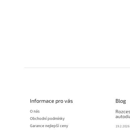
Z
á
p
a
t
Informace pro vás
Blog
í
O nás
Rozces
autodi
Obchodní podmínky
Garance nejlepší ceny
19.2.2026