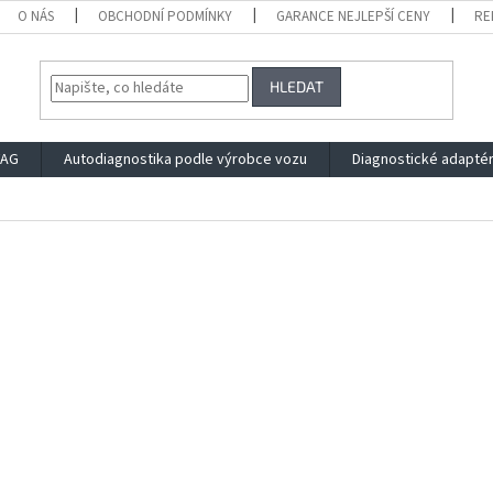
O NÁS
OBCHODNÍ PODMÍNKY
GARANCE NEJLEPŠÍ CENY
RE
HLEDAT
VAG
Autodiagnostika podle výrobce vozu
Diagnostické adapté