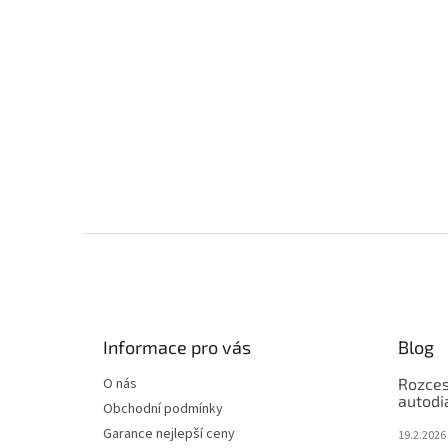
Z
á
p
a
t
Informace pro vás
Blog
í
O nás
Rozces
autodi
Obchodní podmínky
Garance nejlepší ceny
19.2.2026