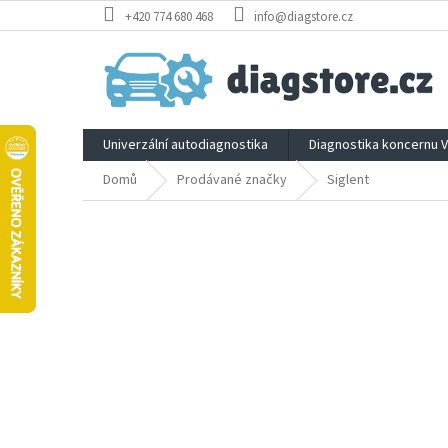
Přejít
+420 774 680 468
info@diagstore.cz
na
obsah
Univerzální autodiagnostika
Diagnostika koncernu 
Domů
Prodávané značky
Siglent