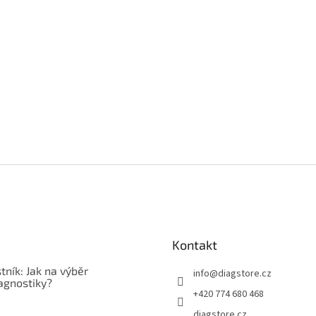
Kontakt
tník: Jak na výběr
info
@
diagstore.cz
agnostiky?
+420 774 680 468
diagstore.cz