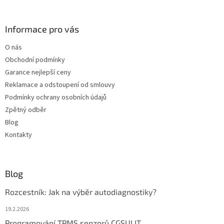
á
p
a
Informace pro vás
t
O nás
í
Obchodní podmínky
Garance nejlepší ceny
Reklamace a odstoupení od smlouvy
Podmínky ochrany osobních údajů
Zpětný odběr
Blog
Kontakty
Blog
Rozcestník: Jak na výběr autodiagnostiky?
19.2.2026
Programování TPMS senzorů CGSULIT