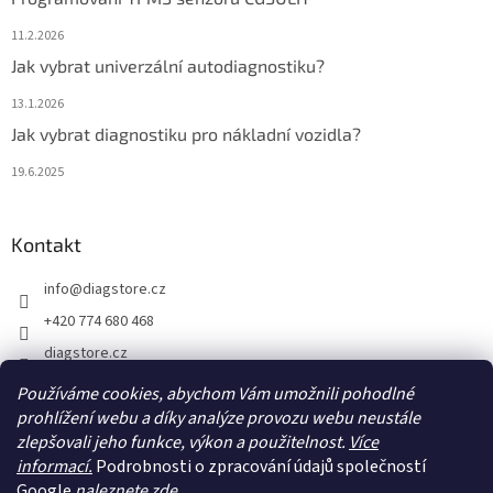
11.2.2026
Jak vybrat univerzální autodiagnostiku?
13.1.2026
Jak vybrat diagnostiku pro nákladní vozidla?
19.6.2025
Kontakt
info
@
diagstore.cz
+420 774 680 468
diagstore.cz
diagstorecz
Používáme cookies, abychom Vám umožnili pohodlné
prohlížení webu a díky analýze provozu webu neustále
diagstore
zlepšovali jeho funkce, výkon a použitelnost.
Více
@diagstorecz
informací.
Podrobnosti o zpracování údajů společností
Google
naleznete zde.