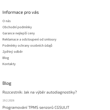
á
p
a
Informace pro vás
t
O nás
í
Obchodní podmínky
Garance nejlepší ceny
Reklamace a odstoupení od smlouvy
Podmínky ochrany osobních údajů
Zpětný odběr
Blog
Kontakty
Blog
Rozcestník: Jak na výběr autodiagnostiky?
19.2.2026
Programování TPMS senzorů CGSULIT