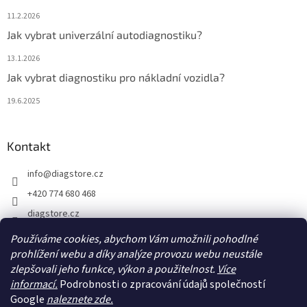
11.2.2026
Jak vybrat univerzální autodiagnostiku?
13.1.2026
Jak vybrat diagnostiku pro nákladní vozidla?
19.6.2025
Kontakt
info
@
diagstore.cz
+420 774 680 468
diagstore.cz
diagstorecz
Používáme cookies, abychom Vám umožnili pohodlné
prohlížení webu a díky analýze provozu webu neustále
diagstore
zlepšovali jeho funkce, výkon a použitelnost.
Více
@diagstorecz
informací.
Podrobnosti o zpracování údajů společností
Google
naleznete zde.