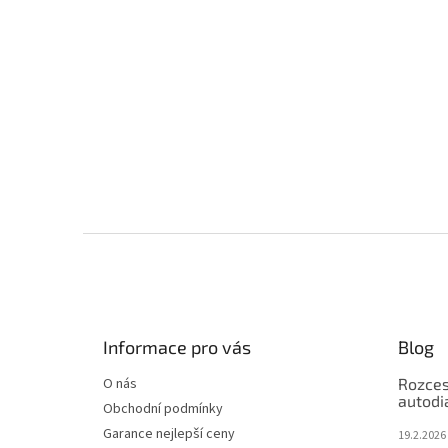
Z
á
p
a
t
Informace pro vás
Blog
í
O nás
Rozces
autodi
Obchodní podmínky
Garance nejlepší ceny
19.2.2026