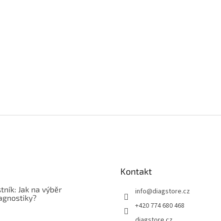
Kontakt
tník: Jak na výběr
info
@
diagstore.cz
agnostiky?
+420 774 680 468
diagstore.cz