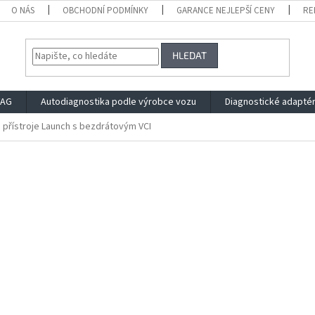
O NÁS
OBCHODNÍ PODMÍNKY
GARANCE NEJLEPŠÍ CENY
RE
HLEDAT
VAG
Autodiagnostika podle výrobce vozu
Diagnostické adapté
o přístroje Launch s bezdrátovým VCI