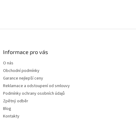
Z
á
p
a
Informace pro vás
t
O nás
í
Obchodní podmínky
Garance nejlepší ceny
Reklamace a odstoupení od smlouvy
Podmínky ochrany osobních údajů
Zpětný odběr
Blog
Kontakty