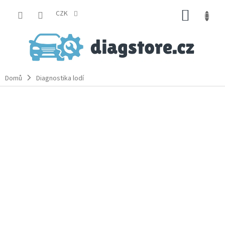
Přejít
NÁKUP
na
CZK
obsah
KOŠÍK
Domů
Diagnostika lodí