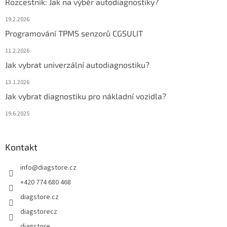
Rozcestník: Jak na výběr autodiagnostiky?
19.2.2026
Programování TPMS senzorů CGSULIT
11.2.2026
Jak vybrat univerzální autodiagnostiku?
13.1.2026
Jak vybrat diagnostiku pro nákladní vozidla?
19.6.2025
Kontakt
info
@
diagstore.cz
+420 774 680 468
diagstore.cz
diagstorecz
diagstore