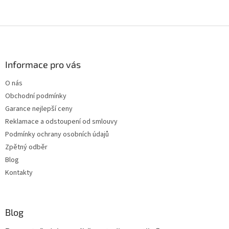
Z
á
p
a
Informace pro vás
t
O nás
í
Obchodní podmínky
Garance nejlepší ceny
Reklamace a odstoupení od smlouvy
Podmínky ochrany osobních údajů
Zpětný odběr
Blog
Kontakty
Blog